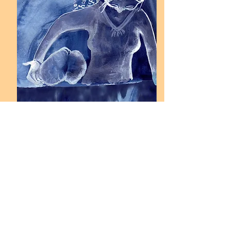
Jhinuk Sarkar
Önceki
Sonraki